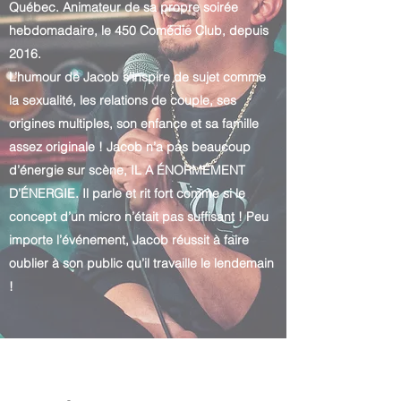
Québec. Animateur de sa propre soirée
hebdomadaire, le 450 Comédie Club, depuis
2016.
L’humour de Jacob s’inspire de sujet comme
la sexualité, les relations de couple, ses
origines multiples, son enfance et sa famille
assez originale ! Jacob n’a pas beaucoup
d’énergie sur scène, IL A ÉNORMÉMENT
D’ÉNERGIE. Il parle et rit fort comme si le
concept d’un micro n’était pas suffisant ! Peu
importe l’événement, Jacob réussit à faire
oublier à son public qu’il travaille le lendemain
!